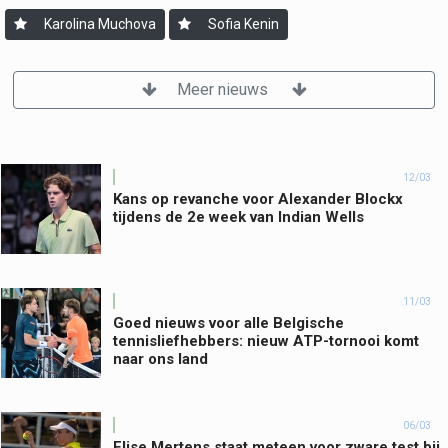
Karolina Muchova
Sofia Kenin
Meer nieuws
12/03
Kans op revanche voor Alexander Blockx
tijdens de 2e week van Indian Wells
11/03
Goed nieuws voor alle Belgische
tennisliefhebbers: nieuw ATP-tornooi komt
naar ons land
06/03
Elise Mertens staat meteen voor zware test bij