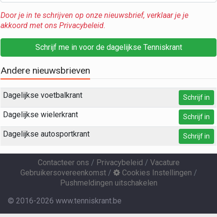
Door je in te schrijven op onze nieuwsbrief, verklaar je je
akkoord met ons Privacybeleid.
Schrijf me in voor de dagelijkse Tenniskrant
Andere nieuwsbrieven
Dagelijkse voetbalkrant
Schrijf in
Dagelijkse wielerkrant
Schrijf in
Dagelijkse autosportkrant
Schrijf in
Contacteer ons
/
Privacybeleid
/
Vacature
Gebruikersovereenkomst
/
Cookies Instellingen
/
Pushmeldingen uitschakelen
© 2016-2026 www.tenniskrant.be