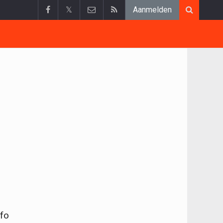
𝕏
Aanmelden
nfo