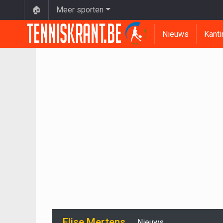
🏠
Meer sporten
Nieuws
Kanti
Elise Mertens
Nieuws