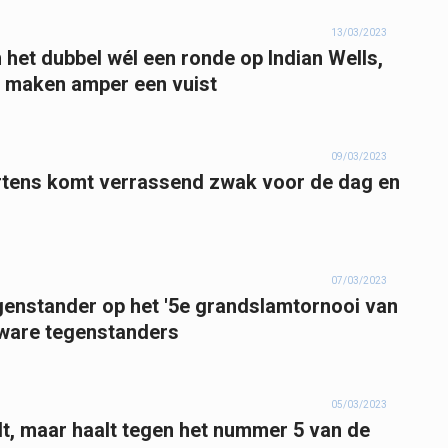
13/03/2023
n het dubbel wél een ronde op Indian Wells,
 maken amper een vuist
09/03/2023
rtens komt verrassend zwak voor de dag en
07/03/2023
genstander op het '5e grandslamtornooi van
 zware tegenstanders
05/03/2023
jdt, maar haalt tegen het nummer 5 van de