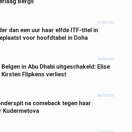
erlaag Bergs
12/02/2023
er dan een uur haar elfde ITF-titel in
geplaatst voor hoofdtabel in Doha
09/02/2023
e Belgen in Abu Dhabi uitgeschakeld: Elise
Kirsten Flipkens verliest
08/02/2023
 onderspit na comeback tegen haar
er Kudermetova