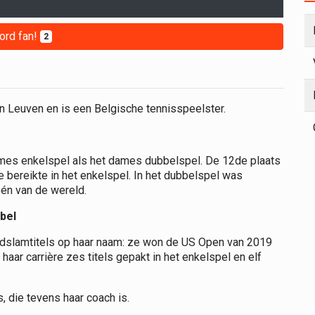
ord fan!
2
 Leuven en is een Belgische tennisspeelster.
ames enkelspel als het dames dubbelspel. De 12de plaats
e bereikte in het enkelspel. In het dubbelspel was
én van de wereld.
bel
ndslamtitels op haar naam: ze won de US Open van 2019
haar carrière zes titels gepakt in het enkelspel en elf
 die tevens haar coach is.