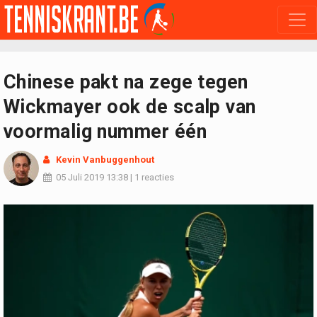
Chinese pakt na zege tegen
Wickmayer ook de scalp van
voormalig nummer één
Kevin Vanbuggenhout
05 Juli 2019
13:38
|
1 reacties