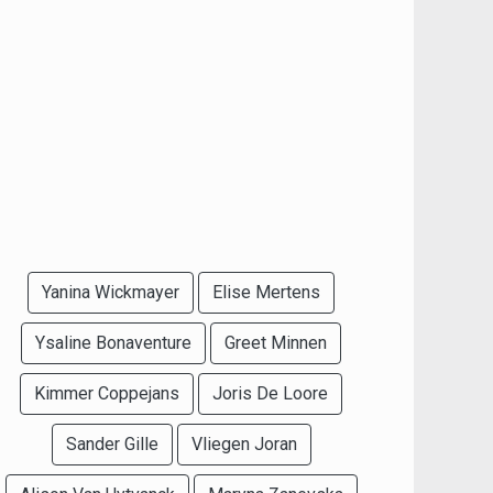
Yanina Wickmayer
Elise Mertens
Ysaline Bonaventure
Greet Minnen
Kimmer Coppejans
Joris De Loore
Sander Gille
Vliegen Joran