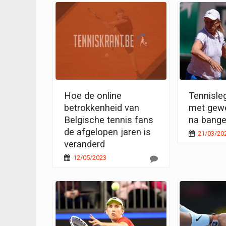
Hoe de online
Tennisle
betrokkenheid van
met gewe
Belgische tennis fans
na bang
de afgelopen jaren is
21/03/20
veranderd
12/05/2023