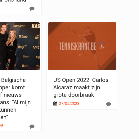
 Belgische
US Open 2022: Carlos
pper komt
Alcaraz maakt zijn
f nieuws
grote doorbraak
ans: "Al mijn
27/05/2023
kunnen
en"
25