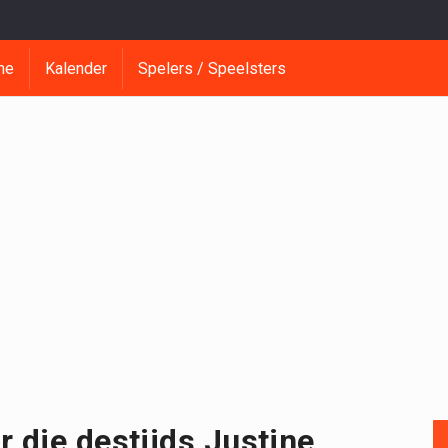
ne
Kalender
Spelers / Speelsters
r die destijds Justine