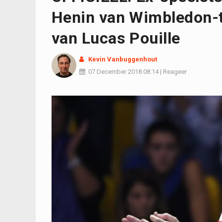
Henin van Wimbledon-t
van Lucas Pouille
Kevin Vanbuggenhout
07 December 2018
08:14
|
Reageer