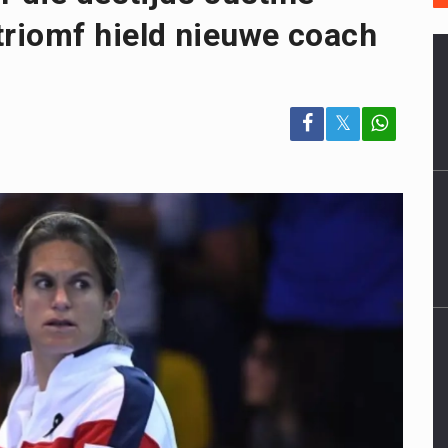
riomf hield nieuwe coach
𝕏