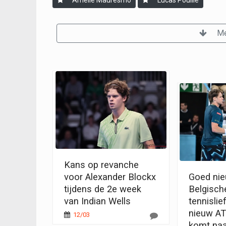
Me
Kans op revanche
voor Alexander Blockx
Goed nie
tijdens de 2e week
Belgisch
van Indian Wells
tennislie
nieuw AT
12/03
komt naa