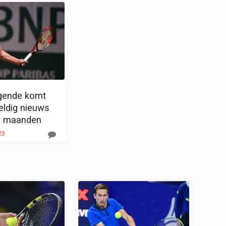
gende komt
ldig nieuws
e maanden
23