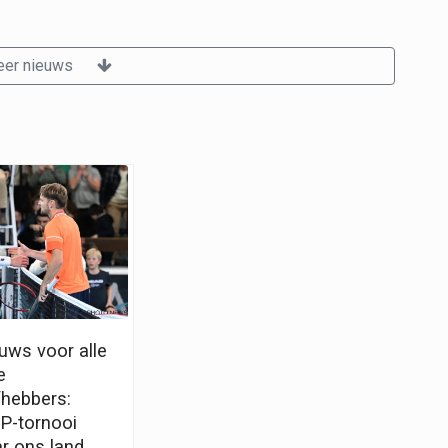
er nieuws
uws voor alle
e
fhebbers:
P-tornooi
r ons land