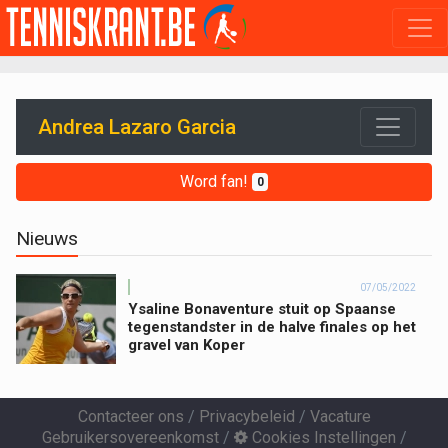
Andrea Lazaro Garcia
Word fan!
0
Nieuws
07/05/2022
Ysaline Bonaventure stuit op Spaanse
tegenstandster in de halve finales op het
gravel van Koper
Contacteer ons
/
Privacybeleid
/
Vacature
Gebruikersovereenkomst
/
Cookies Instellingen
/