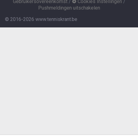
Gebruikersovereenkomst
/
Cookies Instellingen
/
Pushmeldingen uitschakelen
© 2016-2026 www.tenniskrant.be