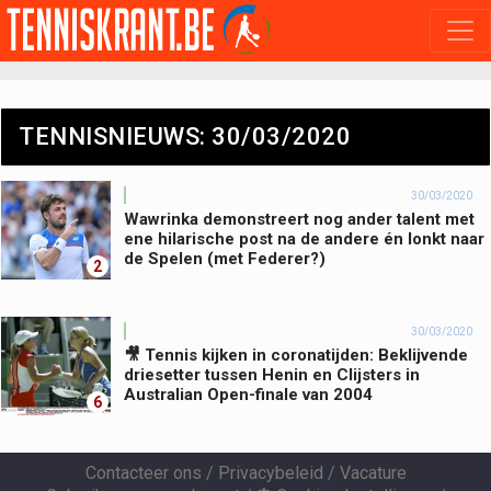
TENNISNIEUWS: 30/03/2020
30/03/2020
Wawrinka demonstreert nog ander talent met
ene hilarische post na de andere én lonkt naar
de Spelen (met Federer?)
2
30/03/2020
🎥 Tennis kijken in coronatijden: Beklijvende
driesetter tussen Henin en Clijsters in
Australian Open-finale van 2004
6
Contacteer ons
/
Privacybeleid
/
Vacature