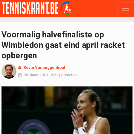
Voormalig halvefinaliste op
Wimbledon gaat eind april racket
opbergen
Kevin Vanbuggenhout
05 Maart 2020
18:21
|
2 reacties