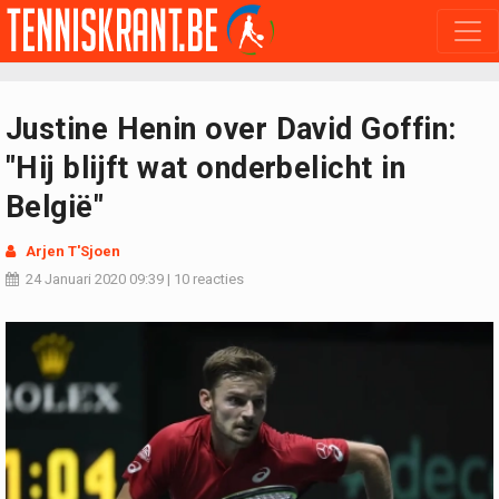
Justine Henin over David Goffin:
"Hij blijft wat onderbelicht in
België"
Arjen T'Sjoen
24 Januari 2020
09:39
|
10 reacties