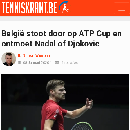
België stoot door op ATP Cup en
ontmoet Nadal of Djokovic
Simon Wauters
08 Januari 2020
11:55
|
1 reacties