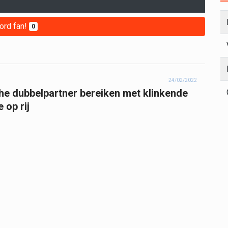
ord fan!
0
24/02/2022
he dubbelpartner bereiken met klinkende
 op rij