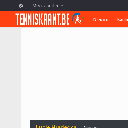
🏠
Meer sporten
Nieuws
Kanti
Lucie Hradecka
Nieuws