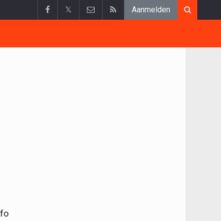
𝕏
Aanmelden
nfo