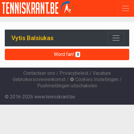
Vytis Balsiukas
Word fan!
0
Contacteer ons
/
Privacybeleid
/
Vacature
Gebruikersovereenkomst
/
Cookies Instellingen
/
Pushmeldingen uitschakelen
© 2016-2026 www.tenniskrant.be