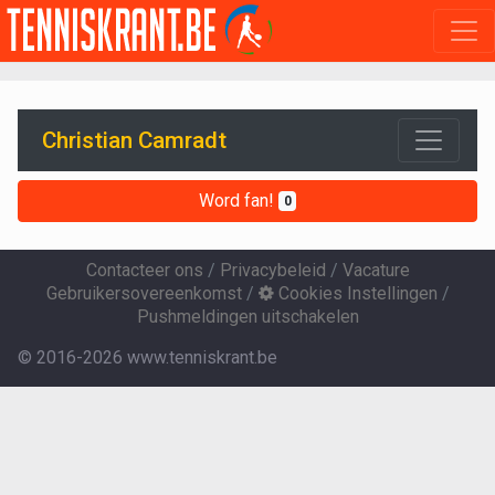
Christian Camradt
Word fan!
0
Contacteer ons
/
Privacybeleid
/
Vacature
Gebruikersovereenkomst
/
Cookies Instellingen
/
Pushmeldingen uitschakelen
© 2016-2026 www.tenniskrant.be