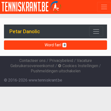
Petar Danolic
Word fan!
0
Contacteer ons
/
Privacybeleid
/
Vacature
Gebruikersovereenkomst
/
Cookies Instellingen
/
Pushmeldingen uitschakelen
© 2016-2026 www.tenniskrant.be