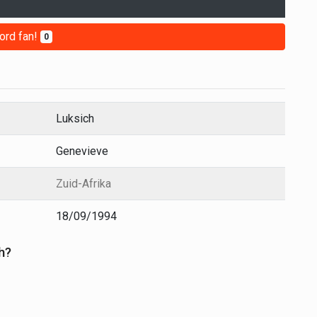
ord fan!
0
Luksich
Genevieve
Zuid-Afrika
18/09/1994
h?