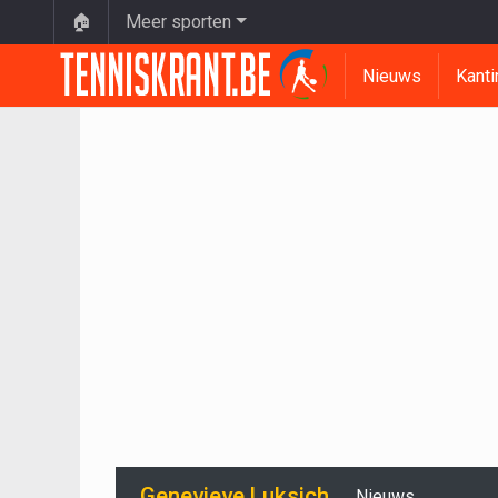
🏠
Meer sporten
Nieuws
Kanti
Genevieve Luksich
Nieuws