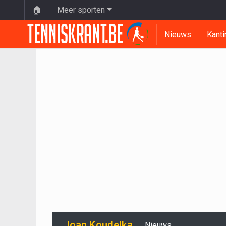
🏠
Meer sporten
Nieuws
Kanti
Joan Koudelka
Nieuws