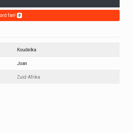
ord fan!
0
Koudelka
Joan
Zuid-Afrika