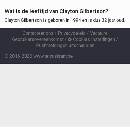
Wat is de leeftijd van Clayton Gilbertson?
Clayton Gilbertson is geboren in 1994 en is dus 32 jaar oud.
Contacteer ons
/
Privacybeleid
/
Vacature
Gebruikersovereenkomst
/
Cookies Instellingen
/
Pushmeldingen uitschakelen
© 2016-2026 www.tenniskrant.be