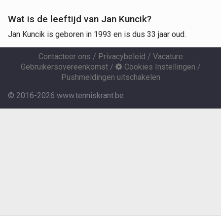
Wat is de leeftijd van Jan Kuncik?
Jan Kuncik is geboren in 1993 en is dus 33 jaar oud.
Contacteer ons
/
Privacybeleid
/
Vacature
Gebruikersovereenkomst
/
Cookies Instellingen
/
Pushmeldingen uitschakelen
© 2016-2026 www.tenniskrant.be