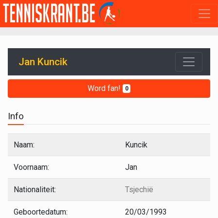
Jan Kuncik
Word fan!
0
Info
Naam:
Kuncik
Voornaam:
Jan
Nationaliteit:
Tsjechië
Geboortedatum:
20/03/1993