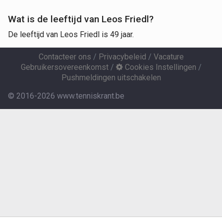
Wat is de leeftijd van Leos Friedl?
De leeftijd van Leos Friedl is 49 jaar.
Contacteer ons
/
Privacybeleid
/
Vacature
Gebruikersovereenkomst
/
Cookies Instellingen
/
Pushmeldingen uitschakelen
© 2016-2026 www.tenniskrant.be