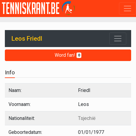
Leos Friedl
Word fan!
0
Info
Naam:
Friedl
Voornaam:
Leos
Nationaliteit:
Tsjechië
Geboortedatum:
01/01/1977