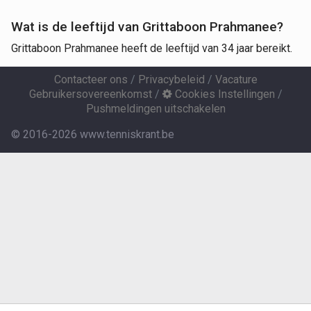
Wat is de leeftijd van Grittaboon Prahmanee?
Grittaboon Prahmanee heeft de leeftijd van 34 jaar bereikt.
Contacteer ons
/
Privacybeleid
/
Vacature
Gebruikersovereenkomst
/
Cookies Instellingen
/
Pushmeldingen uitschakelen
© 2016-2026 www.tenniskrant.be