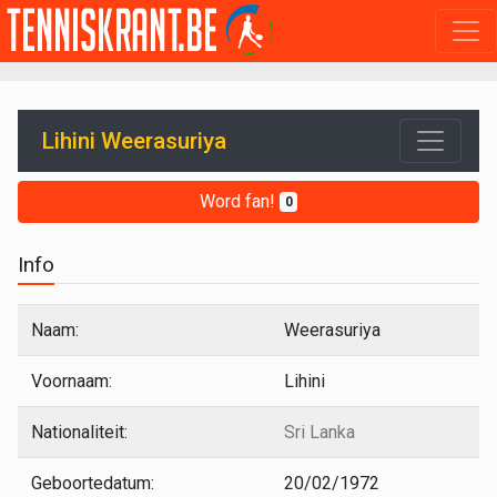
Lihini Weerasuriya
Word fan!
0
Info
Naam:
Weerasuriya
Voornaam:
Lihini
Nationaliteit:
Sri Lanka
Geboortedatum:
20/02/1972