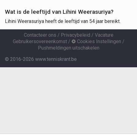
Wat is de leeftijd van Lihini Weerasuriya?
Lihini Weerasuriya heeft de leeftijd van 54 jaar bereikt.
Contacteer ons
/
Privacybeleid
/
Vacature
Gebruikersovereenkomst
/
Cookies Instellingen
/
Pushmeldingen uitschakelen
© 2016-2026 www.tenniskrant.be