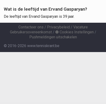
Wat is de leeftijd van Ervand Gasparyan?
De leeftijd van Ervand Gasparyan is 39 jaar.
Contacteer ons
/
Privacybeleid
/
Vacature
Gebruikersovereenkomst
/
Cookies Instellingen
/
Pushmeldingen uitschakelen
© 2016-2026 www.tenniskrant.be