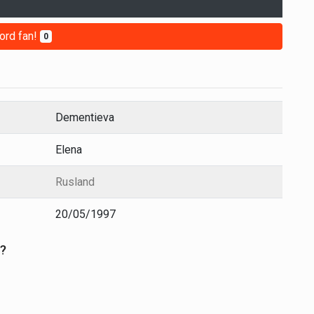
ord fan!
0
Dementieva
Elena
Rusland
20/05/1997
a?