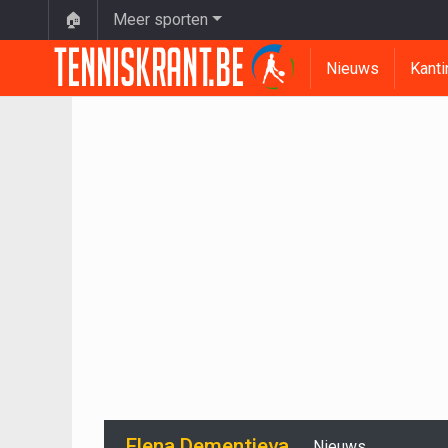
🏠
Meer sporten
Nieuws
Kanti
Elena Dementieva
Nieuws