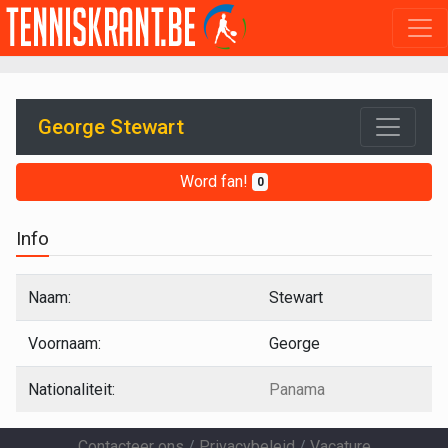
George Stewart
Word fan!
0
Info
Naam:
Stewart
Voornaam:
George
Nationaliteit:
Panama
Contacteer ons
/
Privacybeleid
/
Vacature