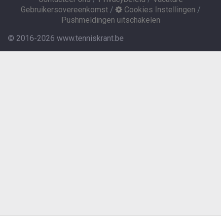
Gebruikersovereenkomst
/
Cookies Instellingen
/
Pushmeldingen uitschakelen
© 2016-2026 www.tenniskrant.be