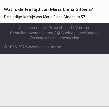
Wat is de leeftijd van Maria Elena Gittens?
De huidige leeftijd van Maria Elena Gittens is 57.
Contacteer ons
/
Privacybeleid
/
Vacature
Gebruikersovereenkomst
/
Cookies Instellingen
/
Pushmeldingen uitschakelen
© 2016-2026 www.tenniskrant.be