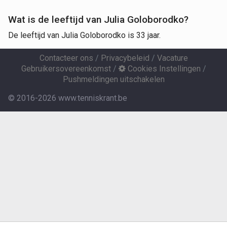
Wat is de leeftijd van Julia Goloborodko?
De leeftijd van Julia Goloborodko is 33 jaar.
Contacteer ons
/
Privacybeleid
/
Vacature
Gebruikersovereenkomst
/
Cookies Instellingen
/
Pushmeldingen uitschakelen
© 2016-2026 www.tenniskrant.be