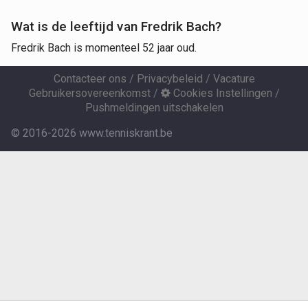
Wat is de leeftijd van Fredrik Bach?
Fredrik Bach is momenteel 52 jaar oud.
Contacteer ons
/
Privacybeleid
/
Vacature
Gebruikersovereenkomst
/
Cookies Instellingen
/
Pushmeldingen uitschakelen
© 2016-2026 www.tenniskrant.be