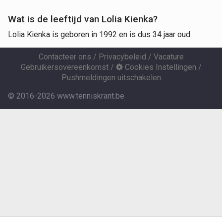
Wat is de leeftijd van Lolia Kienka?
Lolia Kienka is geboren in 1992 en is dus 34 jaar oud.
Contacteer ons
/
Privacybeleid
/
Vacature
Gebruikersovereenkomst
/
Cookies Instellingen
/
Pushmeldingen uitschakelen
© 2016-2026 www.tenniskrant.be