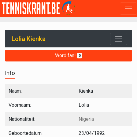
Lolia Kienka
Word fan!
0
Info
Naam:
Kienka
Voornaam:
Lolia
Nationaliteit:
Nigeria
Geboortedatum:
23/04/1992