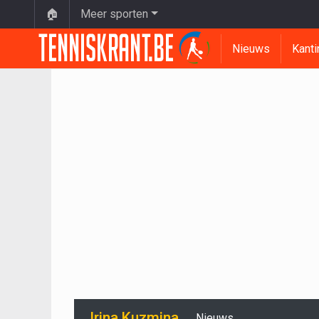
🏠
Meer sporten
Nieuws
Kanti
Irina Kuzmina
Nieuws