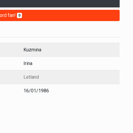
ord fan!
0
Kuzmina
Irina
Letland
16/01/1986