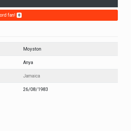
ord fan!
0
Moyston
Anya
Jamaica
26/08/1983