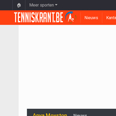
🏠
Meer sporten
Nieuws
Kanti
Anya Moyston
Nieuws