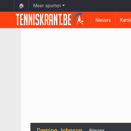
🏠
Meer sporten
Nieuws
Kanti
Damion Johnson
Nieuws