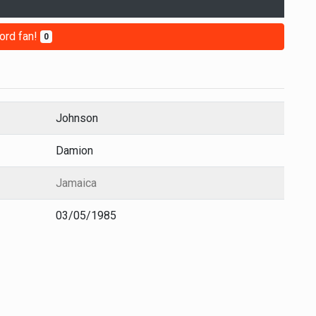
ord fan!
0
Johnson
Damion
Jamaica
03/05/1985