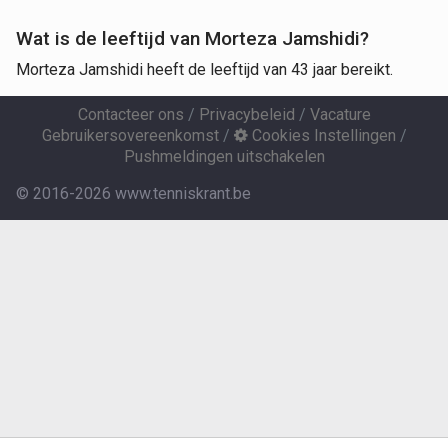
Wat is de leeftijd van Morteza Jamshidi?
Morteza Jamshidi heeft de leeftijd van 43 jaar bereikt.
Contacteer ons
/
Privacybeleid
/
Vacature
Gebruikersovereenkomst
/
Cookies Instellingen
/
Pushmeldingen uitschakelen
© 2016-2026 www.tenniskrant.be