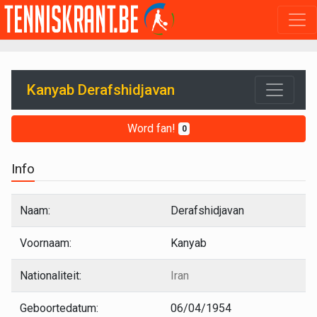
Kanyab Derafshidjavan
Word fan!
0
Info
Naam:
Derafshidjavan
Voornaam:
Kanyab
Nationaliteit:
Iran
Geboortedatum:
06/04/1954