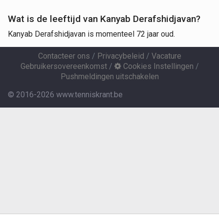
Wat is de leeftijd van Kanyab Derafshidjavan?
Kanyab Derafshidjavan is momenteel 72 jaar oud.
Contacteer ons
/
Privacybeleid
/
Vacature
Gebruikersovereenkomst
/
Cookies Instellingen
/
Pushmeldingen uitschakelen
© 2016-2026 www.tenniskrant.be