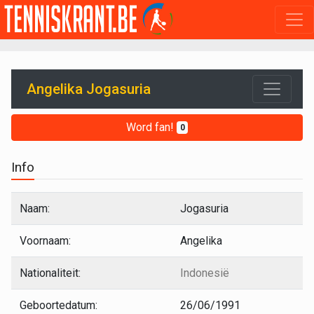
Angelika Jogasuria
Word fan!
0
Info
Naam:
Jogasuria
Voornaam:
Angelika
Nationaliteit:
Indonesië
Geboortedatum:
26/06/1991