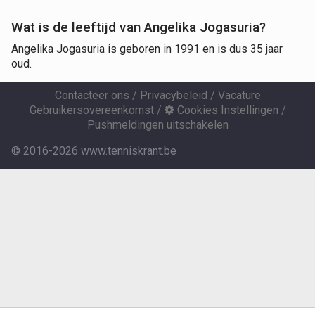
Wat is de leeftijd van Angelika Jogasuria?
Angelika Jogasuria is geboren in 1991 en is dus 35 jaar
oud.
Contacteer ons
/
Privacybeleid
/
Vacature
Gebruikersovereenkomst
/
Cookies Instellingen
/
Pushmeldingen uitschakelen
© 2016-2026 www.tenniskrant.be