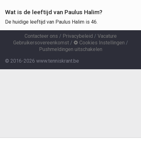
Wat is de leeftijd van Paulus Halim?
De huidige leeftijd van Paulus Halim is 46.
Contacteer ons
/
Privacybeleid
/
Vacature
Gebruikersovereenkomst
/
Cookies Instellingen
/
Pushmeldingen uitschakelen
© 2016-2026 www.tenniskrant.be