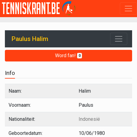
Paulus Halim
Word fan!
0
Info
Naam:
Halim
Voornaam:
Paulus
Nationaliteit:
Indonesië
Geboortedatum:
10/06/1980