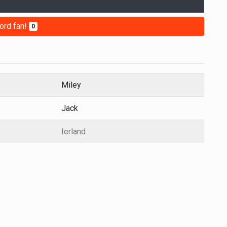
ord fan!
0
Miley
Jack
Ierland