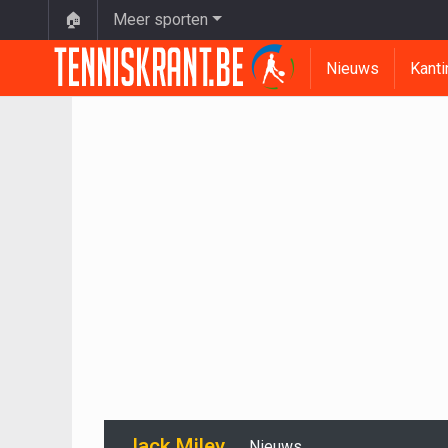
🏠
Meer sporten
Nieuws
Kanti
Jack Miley
Nieuws