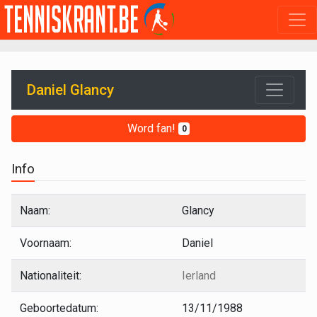
Daniel Glancy
Word fan!
0
Info
Naam:
Glancy
Voornaam:
Daniel
Nationaliteit:
Ierland
Geboortedatum:
13/11/1988