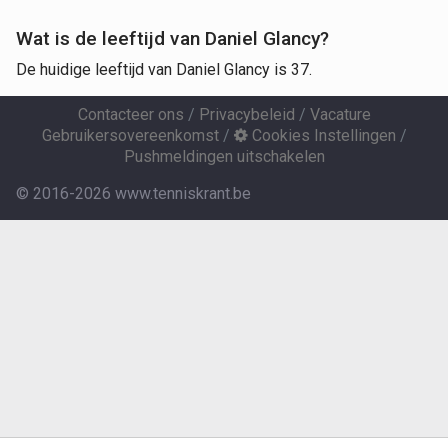
Wat is de leeftijd van Daniel Glancy?
De huidige leeftijd van Daniel Glancy is 37.
Contacteer ons
/
Privacybeleid
/
Vacature
Gebruikersovereenkomst
/
Cookies Instellingen
/
Pushmeldingen uitschakelen
© 2016-2026 www.tenniskrant.be