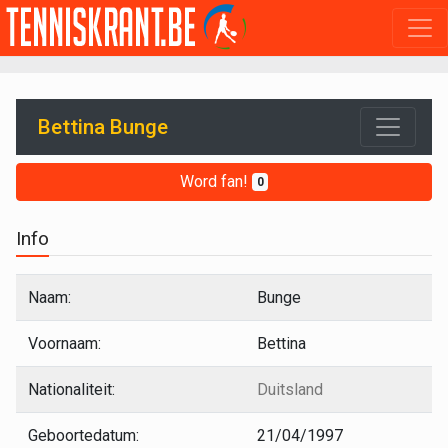
Bettina Bunge
Word fan!
0
Info
Naam:
Bunge
Voornaam:
Bettina
Nationaliteit:
Duitsland
Geboortedatum:
21/04/1997