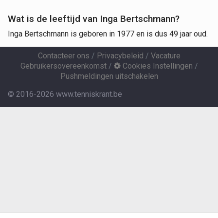
Wat is de leeftijd van Inga Bertschmann?
Inga Bertschmann is geboren in 1977 en is dus 49 jaar oud.
Contacteer ons
/
Privacybeleid
/
Vacature
Gebruikersovereenkomst
/
Cookies Instellingen
/
Pushmeldingen uitschakelen
© 2016-2026 www.tenniskrant.be