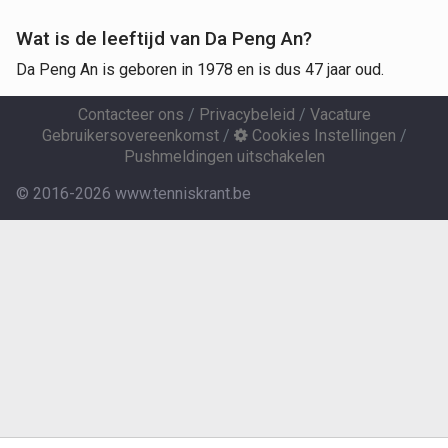
Wat is de leeftijd van Da Peng An?
Da Peng An is geboren in 1978 en is dus 47 jaar oud.
Contacteer ons
/
Privacybeleid
/
Vacature
Gebruikersovereenkomst
/
Cookies Instellingen
/
Pushmeldingen uitschakelen
© 2016-2026 www.tenniskrant.be