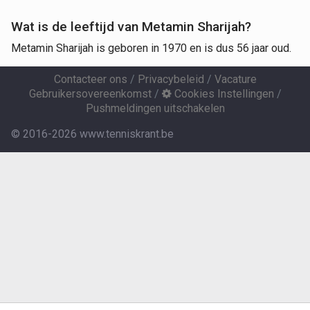
Wat is de leeftijd van Metamin Sharijah?
Metamin Sharijah is geboren in 1970 en is dus 56 jaar oud.
Contacteer ons
/
Privacybeleid
/
Vacature
Gebruikersovereenkomst
/
Cookies Instellingen
/
Pushmeldingen uitschakelen
© 2016-2026 www.tenniskrant.be