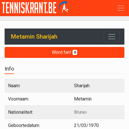
Metamin Sharijah
Word fan!
0
Info
Naam:
Sharijah
Voornaam:
Metamin
Nationaliteit:
Brunei
Geboortedatum:
21/03/1970